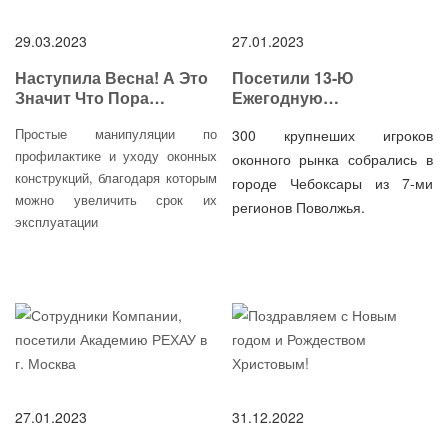
29.03.2023
27.01.2023
Наступила Весна! А Это
Посетили 13-Ю
Значит Что Пора
Ежегодную
Позаботится О Наших
Конференцию Компании
Простые манипуляции по
300 крупнеших игроков
Окнах!
"Евро Окна-Дома"
профилактике и уходу оконных
оконного рынка собрались в
конструкций, благодаря которым
городе Чебоксары из 7-ми
можно увеличить срок их
регионов Поволжья.
эксплуатации
27.01.2023
31.12.2022